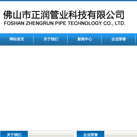
网站首页
关于我们
新闻中心
企业荣誉
关于我们
企业荣誉