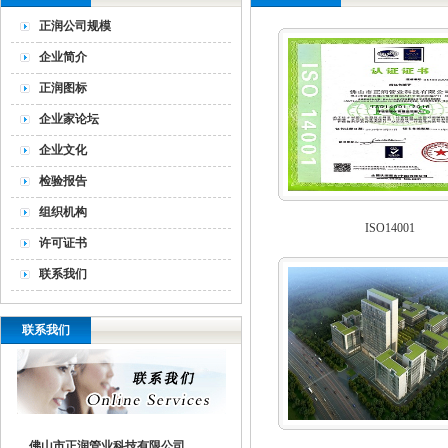
正润公司规模
企业简介
正润图标
企业家论坛
企业文化
检验报告
组织机构
ISO14001
许可证书
联系我们
联系我们
佛山市正润管业科技有限公司