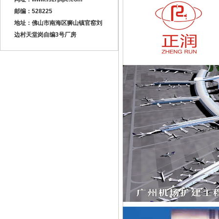
邮编：528225
地址：佛山市南海区狮山镇官窑刘
边村天堂岗自编3号厂房